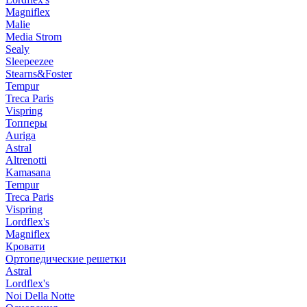
Magniflex
Malie
Media Strom
Sealy
Sleepeezee
Stearns&Foster
Tempur
Treca Paris
Vispring
Топперы
Auriga
Astral
Altrenotti
Kamasana
Tempur
Treca Paris
Vispring
Lordflex's
Magniflex
Кровати
Ортопедические решетки
Astral
Lordflex's
Noi Della Notte