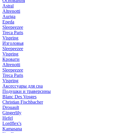
Основания
Astral
Altrenotti
Auriga
Epeda
Sleepeezee
Treca Paris
Vispring
Изголовья
Sleepeezee
Vispring
Кровати
Altrenotti
Sleepeezee
Treca Paris
Vispring
Аксессуары для сна
Подушки и траверсины
Blanc Des Vosges
Christian Fischbacher
Drouault
Gingerlily
Hefel
Lordflex's
Kamasana