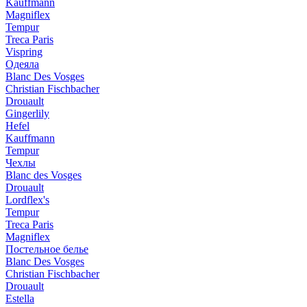
Kauffmann
Magniflex
Tempur
Treca Paris
Vispring
Одеяла
Blanc Des Vosges
Christian Fischbacher
Drouault
Gingerlily
Hefel
Kauffmann
Tempur
Чехлы
Blanc des Vosges
Drouault
Lordflex's
Tempur
Treca Paris
Magniflex
Постельное белье
Blanc Des Vosges
Christian Fischbacher
Drouault
Estella