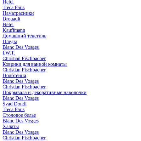
Hefel
Treca Paris
Наматрасники
Drouault
Hefel
Kauffmann
Домашний текстиль
Пледы
Blanc Des Vosges
I.W.T.
Christian Fischbacher
Коврики для ванной комнаты
Christian Fischbacher
Полотенца
Blanc Des Vosges
Christian Fischbacher
Покрывала и декоративные наволочки
Blanc Des Vosges
Svad Dondi
Treca Paris
Столовое белье
Blanc Des Vosges
Халаты
Blanc Des Vosges
Christian Fischbacher