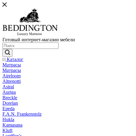
Готовый интернет-магазин мебели
Каталог
Матрасы
Матрасы
Aireloom
Altrenotti
Astral
Auriga
Breckle
Dorelan
Epeda
F.A.N. Frankenstolz
Hukla
Kamasana
Kluft
Lordflex's