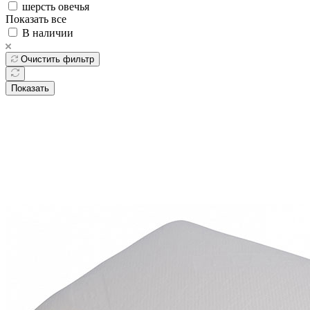
шерсть овечья
Показать все
В наличии
Очистить фильтр
Показать