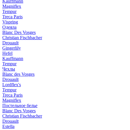
Kauffmann
Magniflex
Tempur
Treca Paris
Vispring
Одеяла
Blanc Des Vosges
Christian Fischbacher
Drouault
Gingerlily
Hefel
Kauffmann
Tempur
Чехлы
Blanc des Vosges
Drouault
Lordflex's
Tempur
Treca Paris
Magniflex
Постельное белье
Blanc Des Vosges
Christian Fischbacher
Drouault
Estella