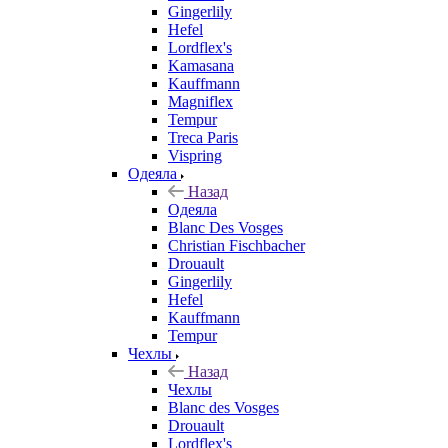
Gingerlily
Hefel
Lordflex's
Kamasana
Kauffmann
Magniflex
Tempur
Treca Paris
Vispring
Одеяла
Назад
Одеяла
Blanc Des Vosges
Christian Fischbacher
Drouault
Gingerlily
Hefel
Kauffmann
Tempur
Чехлы
Назад
Чехлы
Blanc des Vosges
Drouault
Lordflex's