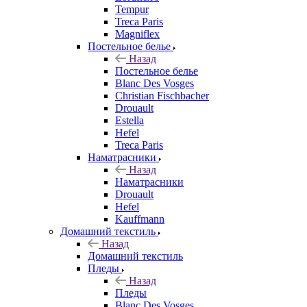
Tempur
Treca Paris
Magniflex
Постельное белье
Назад
Постельное белье
Blanc Des Vosges
Christian Fischbacher
Drouault
Estella
Hefel
Treca Paris
Наматрасники
Назад
Наматрасники
Drouault
Hefel
Kauffmann
Домашний текстиль
Назад
Домашний текстиль
Пледы
Назад
Пледы
Blanc Des Vosges