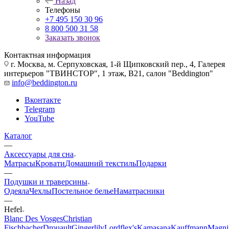
Назад
Телефоны
+7 495 150 30 96
8 800 500 31 58
Заказать звонок
Контактная информация
г. Москва, м. Серпуховская, 1-й Щипковский пер., 4, Галерея
интерьеров "ТВИНСТОР", 1 этаж, B21, салон "Beddington"
info@beddington.ru
Вконтакте
Telegram
YouTube
Каталог
—
Аксессуары для сна
Матрасы
Кровати
Домашний текстиль
Подарки
—
Подушки и траверсины
Одеяла
Чехлы
Постельное белье
Наматрасники
—
Hefel
Blanc Des Vosges
Christian
Fischbacher
Drouault
Gingerlily
Lordflex's
Kamasana
Kauffmann
Magni