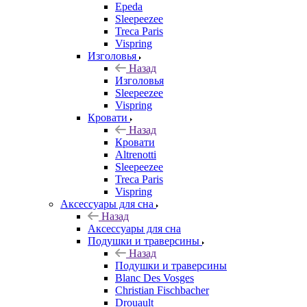
Epeda
Sleepeezee
Treca Paris
Vispring
Изголовья
Назад
Изголовья
Sleepeezee
Vispring
Кровати
Назад
Кровати
Altrenotti
Sleepeezee
Treca Paris
Vispring
Аксессуары для сна
Назад
Аксессуары для сна
Подушки и траверсины
Назад
Подушки и траверсины
Blanc Des Vosges
Christian Fischbacher
Drouault