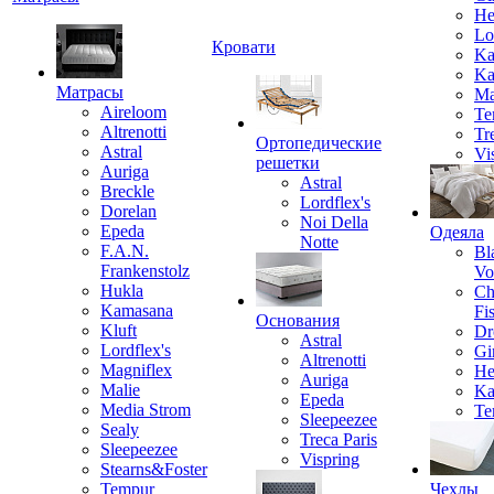
He
Lo
Кровати
Ka
Ka
Матрасы
Ma
Aireloom
Te
Altrenotti
Tr
Ортопедические
Astral
Vi
решетки
Auriga
Astral
Breckle
Lordflex's
Dorelan
Noi Della
Epeda
Одеяла
Notte
F.A.N.
Bl
Frankenstolz
Vo
Hukla
Ch
Kamasana
Fi
Основания
Kluft
Dr
Astral
Lordflex's
Gi
Altrenotti
Magniflex
He
Auriga
Malie
Ka
Epeda
Media Strom
Te
Sleepeezee
Sealy
Treca Paris
Sleepeezee
Vispring
Stearns&Foster
Tempur
Чехлы