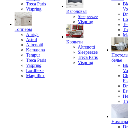
Treca Paris
Bl
Vispring
Vo
Изголовья
Dr
Sleepeezee
Lo
Vispring
Te
Топперы
Tr
Auriga
Ma
Astral
Кровати
Altrenotti
Altrenotti
Kamasana
Sleepeezee
Tempur
Постель
Treca Paris
Treca Paris
белье
Vispring
Vispring
Bl
Lordflex's
Vo
Magniflex
Ch
Fi
Dr
Est
He
Tr
Наматр
Dr