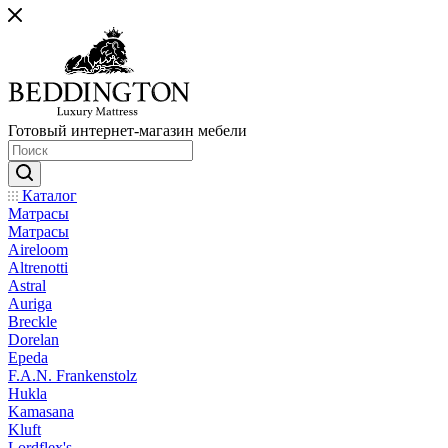
Готовый интернет-магазин мебели
Каталог
Матрасы
Матрасы
Aireloom
Altrenotti
Astral
Auriga
Breckle
Dorelan
Epeda
F.A.N. Frankenstolz
Hukla
Kamasana
Kluft
Lordflex's