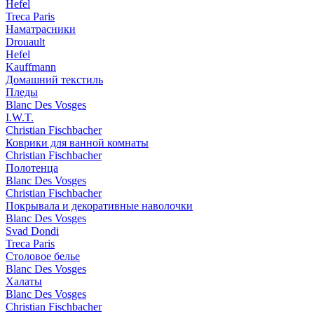
Hefel
Treca Paris
Наматрасники
Drouault
Hefel
Kauffmann
Домашний текстиль
Пледы
Blanc Des Vosges
I.W.T.
Christian Fischbacher
Коврики для ванной комнаты
Christian Fischbacher
Полотенца
Blanc Des Vosges
Christian Fischbacher
Покрывала и декоративные наволочки
Blanc Des Vosges
Svad Dondi
Treca Paris
Столовое белье
Blanc Des Vosges
Халаты
Blanc Des Vosges
Christian Fischbacher