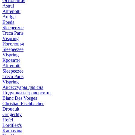
Основания
Astral
Altrenotti
Auriga
Epeda
Sleepeezee
Treca Paris
Vispring
Изголовья
Sleepeezee
Vispring
Кровати
Altrenotti
Sleepeezee
Treca Paris
Vispring
Аксессуары для сна
Подушки и траверсины
Blanc Des Vosges
Christian Fischbacher
Drouault
Gingerlily
Hefel
Lordflex's
Kamasana