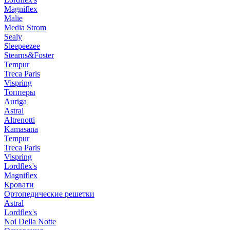
Magniflex
Malie
Media Strom
Sealy
Sleepeezee
Stearns&Foster
Tempur
Treca Paris
Vispring
Топперы
Auriga
Astral
Altrenotti
Kamasana
Tempur
Treca Paris
Vispring
Lordflex's
Magniflex
Кровати
Ортопедические решетки
Astral
Lordflex's
Noi Della Notte