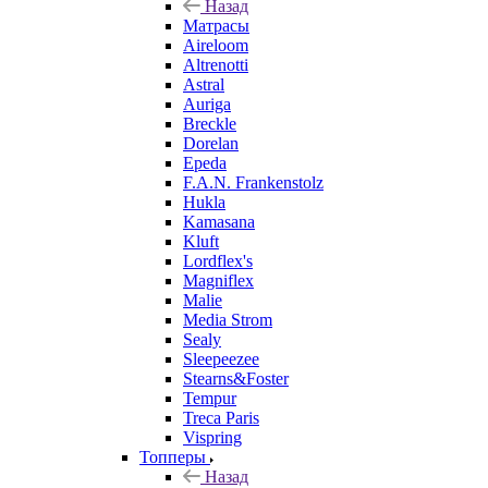
Назад
Матрасы
Aireloom
Altrenotti
Astral
Auriga
Breckle
Dorelan
Epeda
F.A.N. Frankenstolz
Hukla
Kamasana
Kluft
Lordflex's
Magniflex
Malie
Media Strom
Sealy
Sleepeezee
Stearns&Foster
Tempur
Treca Paris
Vispring
Топперы
Назад