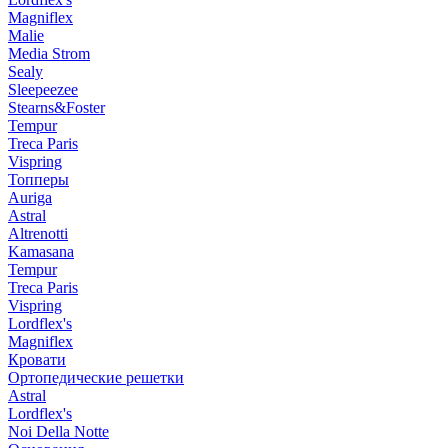
Magniflex
Malie
Media Strom
Sealy
Sleepeezee
Stearns&Foster
Tempur
Treca Paris
Vispring
Топперы
Auriga
Astral
Altrenotti
Kamasana
Tempur
Treca Paris
Vispring
Lordflex's
Magniflex
Кровати
Ортопедические решетки
Astral
Lordflex's
Noi Della Notte