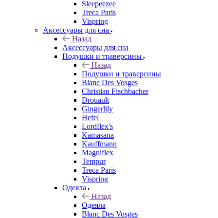
Sleepeezee
Treca Paris
Vispring
Аксессуары для сна
Назад
Аксессуары для сна
Подушки и траверсины
Назад
Подушки и траверсины
Blanc Des Vosges
Christian Fischbacher
Drouault
Gingerlily
Hefel
Lordflex's
Kamasana
Kauffmann
Magniflex
Tempur
Treca Paris
Vispring
Одеяла
Назад
Одеяла
Blanc Des Vosges