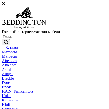
Готовый интернет-магазин мебели
Каталог
Матрасы
Матрасы
Aireloom
Altrenotti
Astral
Auriga
Breckle
Dorelan
Epeda
F.A.N. Frankenstolz
Hukla
Kamasana
Kluft
Lordflex's