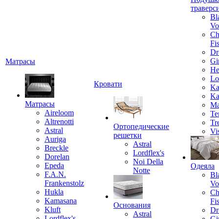
траверс
Bl
Vo
Ch
Fi
Dr
Gi
Матрасы
He
Lo
Кровати
Ka
Ka
Матрасы
Ma
Aireloom
Te
Altrenotti
Tr
Ортопедические
Astral
Vi
решетки
Auriga
Astral
Breckle
Lordflex's
Dorelan
Noi Della
Epeda
Одеяла
Notte
F.A.N.
Bl
Frankenstolz
Vo
Hukla
Ch
Kamasana
Fi
Основания
Kluft
Dr
Astral
Lordflex's
Gi