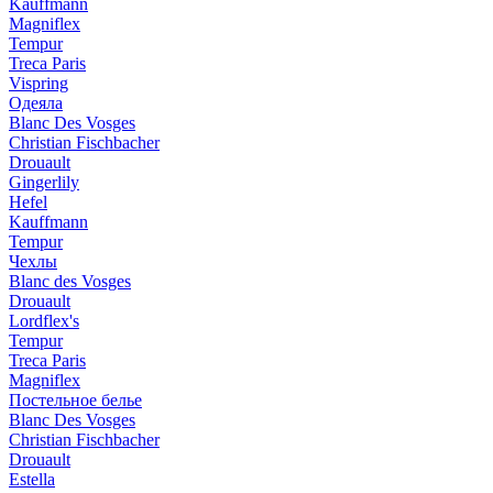
Kauffmann
Magniflex
Tempur
Treca Paris
Vispring
Одеяла
Blanc Des Vosges
Christian Fischbacher
Drouault
Gingerlily
Hefel
Kauffmann
Tempur
Чехлы
Blanc des Vosges
Drouault
Lordflex's
Tempur
Treca Paris
Magniflex
Постельное белье
Blanc Des Vosges
Christian Fischbacher
Drouault
Estella