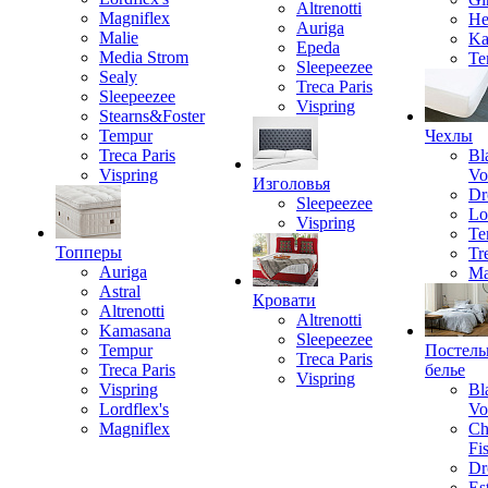
Altrenotti
Magniflex
He
Auriga
Malie
Ka
Epeda
Media Strom
Te
Sleepeezee
Sealy
Treca Paris
Sleepeezee
Vispring
Stearns&Foster
Tempur
Чехлы
Treca Paris
Bl
Vispring
Vo
Изголовья
Dr
Sleepeezee
Lo
Vispring
Te
Топперы
Tr
Auriga
Ma
Astral
Кровати
Altrenotti
Altrenotti
Kamasana
Sleepeezee
Tempur
Постель
Treca Paris
Treca Paris
белье
Vispring
Vispring
Bl
Lordflex's
Vo
Magniflex
Ch
Fi
Dr
Est