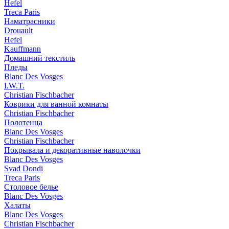
Hefel
Treca Paris
Наматрасники
Drouault
Hefel
Kauffmann
Домашний текстиль
Пледы
Blanc Des Vosges
I.W.T.
Christian Fischbacher
Коврики для ванной комнаты
Christian Fischbacher
Полотенца
Blanc Des Vosges
Christian Fischbacher
Покрывала и декоративные наволочки
Blanc Des Vosges
Svad Dondi
Treca Paris
Столовое белье
Blanc Des Vosges
Халаты
Blanc Des Vosges
Christian Fischbacher