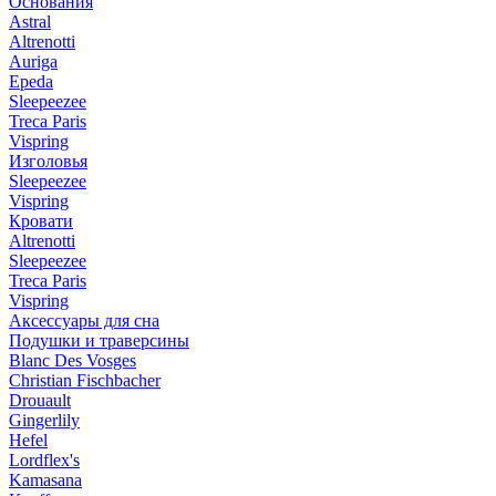
Основания
Astral
Altrenotti
Auriga
Epeda
Sleepeezee
Treca Paris
Vispring
Изголовья
Sleepeezee
Vispring
Кровати
Altrenotti
Sleepeezee
Treca Paris
Vispring
Аксессуары для сна
Подушки и траверсины
Blanc Des Vosges
Christian Fischbacher
Drouault
Gingerlily
Hefel
Lordflex's
Kamasana