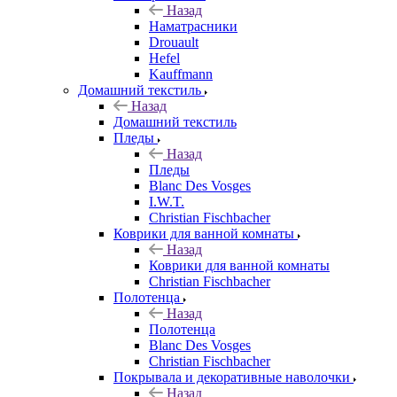
Назад
Наматрасники
Drouault
Hefel
Kauffmann
Домашний текстиль
Назад
Домашний текстиль
Пледы
Назад
Пледы
Blanc Des Vosges
I.W.T.
Christian Fischbacher
Коврики для ванной комнаты
Назад
Коврики для ванной комнаты
Christian Fischbacher
Полотенца
Назад
Полотенца
Blanc Des Vosges
Christian Fischbacher
Покрывала и декоративные наволочки
Назад