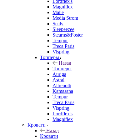
Lordflex's
Magniflex
Malie
Media Strom
Sealy
Sleepeezee
Stearns&Foster
Tempur
Treca Paris
Vispring
Топперы
Назад
Топперы
Auriga
Astral
Altrenotti
Kamasana
Tempur
Treca Paris
Vispring
Lordflex's
Magniflex
Кровати
Назад
Кровати