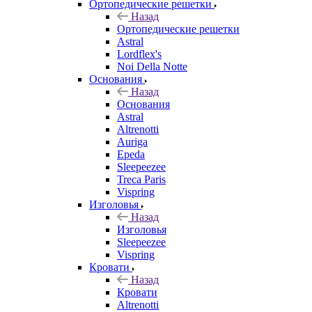
Ортопедические решетки
Назад
Ортопедические решетки
Astral
Lordflex's
Noi Della Notte
Основания
Назад
Основания
Astral
Altrenotti
Auriga
Epeda
Sleepeezee
Treca Paris
Vispring
Изголовья
Назад
Изголовья
Sleepeezee
Vispring
Кровати
Назад
Кровати
Altrenotti