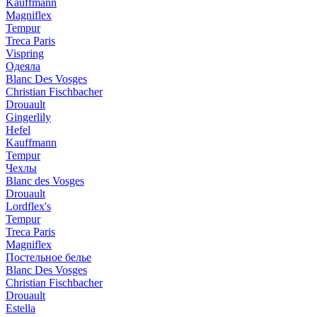
Kauffmann
Magniflex
Tempur
Treca Paris
Vispring
Одеяла
Blanc Des Vosges
Christian Fischbacher
Drouault
Gingerlily
Hefel
Kauffmann
Tempur
Чехлы
Blanc des Vosges
Drouault
Lordflex's
Tempur
Treca Paris
Magniflex
Постельное белье
Blanc Des Vosges
Christian Fischbacher
Drouault
Estella