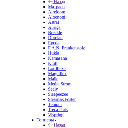
Назад
Матрасы
Aireloom
Altrenotti
Astral
Auriga
Breckle
Dorelan
Epeda
F.A.N. Frankenstolz
Hukla
Kamasana
Kluft
Lordflex's
Magniflex
Malie
Media Strom
Sealy
Sleepeezee
Stearns&Foster
Tempur
Treca Paris
Vispring
Топперы
Назад