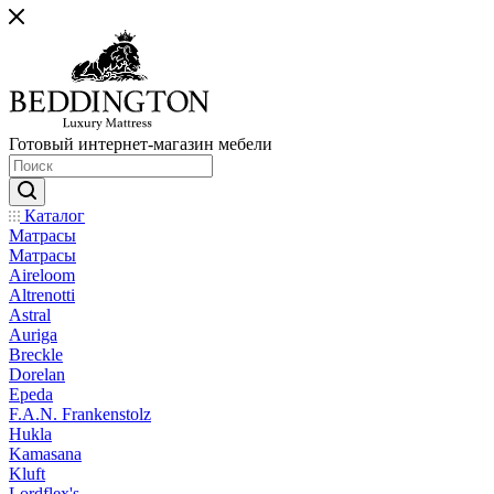
Готовый интернет-магазин мебели
Каталог
Матрасы
Матрасы
Aireloom
Altrenotti
Astral
Auriga
Breckle
Dorelan
Epeda
F.A.N. Frankenstolz
Hukla
Kamasana
Kluft
Lordflex's