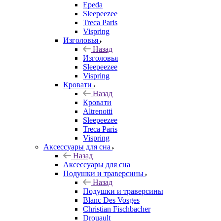
Epeda
Sleepeezee
Treca Paris
Vispring
Изголовья
Назад
Изголовья
Sleepeezee
Vispring
Кровати
Назад
Кровати
Altrenotti
Sleepeezee
Treca Paris
Vispring
Аксессуары для сна
Назад
Аксессуары для сна
Подушки и траверсины
Назад
Подушки и траверсины
Blanc Des Vosges
Christian Fischbacher
Drouault