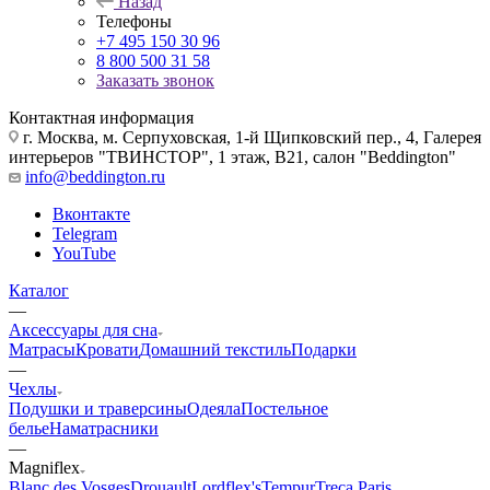
Назад
Телефоны
+7 495 150 30 96
8 800 500 31 58
Заказать звонок
Контактная информация
г. Москва, м. Серпуховская, 1-й Щипковский пер., 4, Галерея
интерьеров "ТВИНСТОР", 1 этаж, B21, салон "Beddington"
info@beddington.ru
Вконтакте
Telegram
YouTube
Каталог
—
Аксессуары для сна
Матрасы
Кровати
Домашний текстиль
Подарки
—
Чехлы
Подушки и траверсины
Одеяла
Постельное
белье
Наматрасники
—
Magniflex
Blanc des Vosges
Drouault
Lordflex's
Tempur
Treca Paris