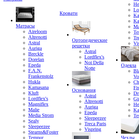
He
Lo
Кровати
Ka
Ka
Матрасы
Ma
Aireloom
Te
Altrenotti
Tr
Ортопедические
Astral
Vi
решетки
Auriga
Astral
Breckle
Lordflex's
Dorelan
Noi Della
Epeda
Одеяла
Notte
F.A.N.
Bl
Frankenstolz
Vo
Hukla
Ch
Kamasana
Fi
Основания
Kluft
Dr
Astral
Lordflex's
Gi
Altrenotti
Magniflex
He
Auriga
Malie
Ka
Epeda
Media Strom
Te
Sleepeezee
Sealy
Treca Paris
Sleepeezee
Vispring
Stearns&Foster
Tempur
Чехлы