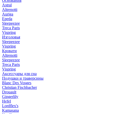
Основания
Astral
Altrenotti
Auriga
Epeda
Sleepeezee
Treca Paris
Vispring
Изголовья
Sleepeezee
Vispring
Кровати
Altrenotti
Sleepeezee
Treca Paris
Vispring
Аксессуары для сна
Подушки и траверсины
Blanc Des Vosges
Christian Fischbacher
Drouault
Gingerlily
Hefel
Lordflex's
Kamasana