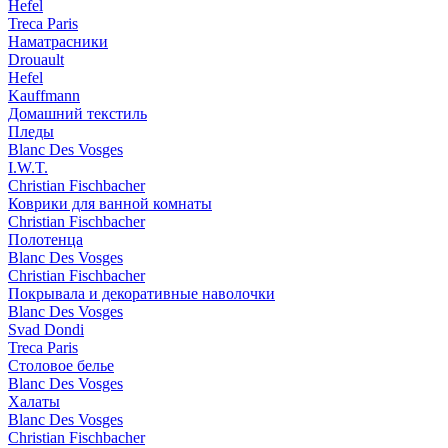
Hefel
Treca Paris
Наматрасники
Drouault
Hefel
Kauffmann
Домашний текстиль
Пледы
Blanc Des Vosges
I.W.T.
Christian Fischbacher
Коврики для ванной комнаты
Christian Fischbacher
Полотенца
Blanc Des Vosges
Christian Fischbacher
Покрывала и декоративные наволочки
Blanc Des Vosges
Svad Dondi
Treca Paris
Столовое белье
Blanc Des Vosges
Халаты
Blanc Des Vosges
Christian Fischbacher