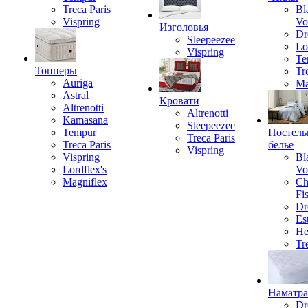
Treca Paris
Bl
Vispring
Vo
Изголовья
Dr
Sleepeezee
Lo
Vispring
Te
Топперы
Tr
Auriga
Ma
Astral
Кровати
Altrenotti
Altrenotti
Kamasana
Sleepeezee
Tempur
Постель
Treca Paris
Treca Paris
белье
Vispring
Vispring
Bl
Lordflex's
Vo
Magniflex
Ch
Fi
Dr
Est
He
Tr
Наматр
Dr