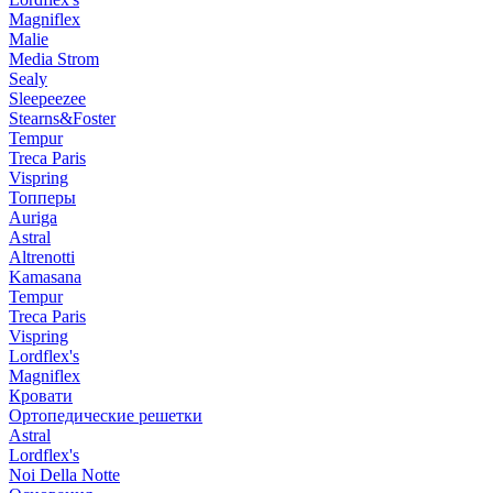
Magniflex
Malie
Media Strom
Sealy
Sleepeezee
Stearns&Foster
Tempur
Treca Paris
Vispring
Топперы
Auriga
Astral
Altrenotti
Kamasana
Tempur
Treca Paris
Vispring
Lordflex's
Magniflex
Кровати
Ортопедические решетки
Astral
Lordflex's
Noi Della Notte