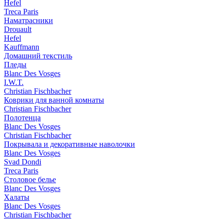
Hefel
Treca Paris
Наматрасники
Drouault
Hefel
Kauffmann
Домашний текстиль
Пледы
Blanc Des Vosges
I.W.T.
Christian Fischbacher
Коврики для ванной комнаты
Christian Fischbacher
Полотенца
Blanc Des Vosges
Christian Fischbacher
Покрывала и декоративные наволочки
Blanc Des Vosges
Svad Dondi
Treca Paris
Столовое белье
Blanc Des Vosges
Халаты
Blanc Des Vosges
Christian Fischbacher