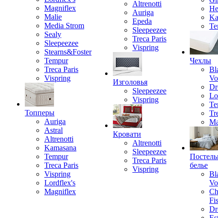
Altrenotti
Magniflex
He
Auriga
Malie
Ka
Epeda
Media Strom
Te
Sleepeezee
Sealy
Treca Paris
Sleepeezee
Vispring
Stearns&Foster
Tempur
Чехлы
Treca Paris
Bl
Vispring
Vo
Изголовья
Dr
Sleepeezee
Lo
Vispring
Te
Топперы
Tr
Auriga
Ma
Astral
Кровати
Altrenotti
Altrenotti
Kamasana
Sleepeezee
Tempur
Постель
Treca Paris
Treca Paris
белье
Vispring
Vispring
Bl
Lordflex's
Vo
Magniflex
Ch
Fi
Dr
Est