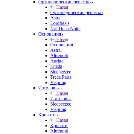
Ортопедические решетки
Назад
Ортопедические решетки
Astral
Lordflex's
Noi Della Notte
Основания
Назад
Основания
Astral
Altrenotti
Auriga
Epeda
Sleepeezee
Treca Paris
Vispring
Изголовья
Назад
Изголовья
Sleepeezee
Vispring
Кровати
Назад
Кровати
Altrenotti