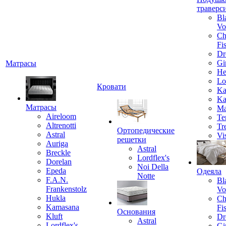
траверс
Bl
Vo
Ch
Fi
Dr
Gi
Матрасы
He
Lo
Кровати
Ka
Ka
Матрасы
Ma
Aireloom
Te
Altrenotti
Tr
Ортопедические
Astral
Vi
решетки
Auriga
Astral
Breckle
Lordflex's
Dorelan
Noi Della
Epeda
Одеяла
Notte
F.A.N.
Bl
Frankenstolz
Vo
Hukla
Ch
Kamasana
Fi
Основания
Kluft
Dr
Astral
Lordflex's
Gi