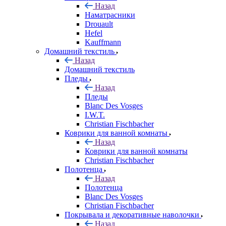
Назад
Наматрасники
Drouault
Hefel
Kauffmann
Домашний текстиль
Назад
Домашний текстиль
Пледы
Назад
Пледы
Blanc Des Vosges
I.W.T.
Christian Fischbacher
Коврики для ванной комнаты
Назад
Коврики для ванной комнаты
Christian Fischbacher
Полотенца
Назад
Полотенца
Blanc Des Vosges
Christian Fischbacher
Покрывала и декоративные наволочки
Назад