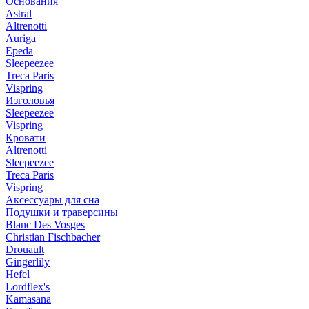
Основания
Astral
Altrenotti
Auriga
Epeda
Sleepeezee
Treca Paris
Vispring
Изголовья
Sleepeezee
Vispring
Кровати
Altrenotti
Sleepeezee
Treca Paris
Vispring
Аксессуары для сна
Подушки и траверсины
Blanc Des Vosges
Christian Fischbacher
Drouault
Gingerlily
Hefel
Lordflex's
Kamasana