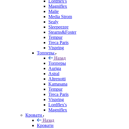
Lordflex's
Magniflex
Malie
Media Strom
Sealy
Sleepeezee
Stearns&Foster
Tempur
Treca Paris
Vispring
Топперы
Назад
Топперы
Auriga
Astral
Altrenotti
Kamasana
Tempur
Treca Paris
Vispring
Lordflex's
Magniflex
Кровати
Назад
Кровати