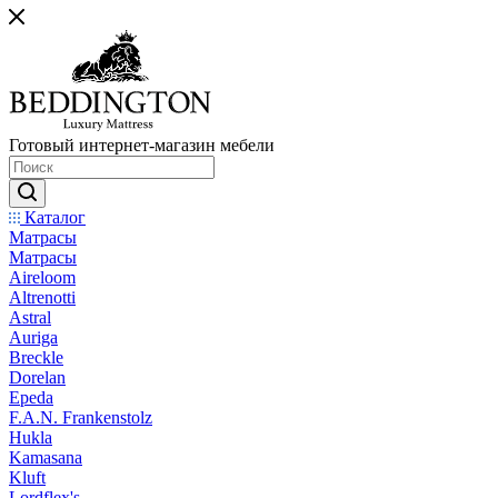
Готовый интернет-магазин мебели
Каталог
Матрасы
Матрасы
Aireloom
Altrenotti
Astral
Auriga
Breckle
Dorelan
Epeda
F.A.N. Frankenstolz
Hukla
Kamasana
Kluft
Lordflex's