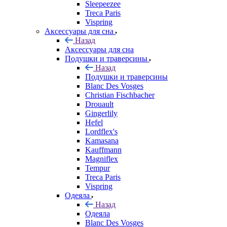
Sleepeezee
Treca Paris
Vispring
Аксессуары для сна
Назад
Аксессуары для сна
Подушки и траверсины
Назад
Подушки и траверсины
Blanc Des Vosges
Christian Fischbacher
Drouault
Gingerlily
Hefel
Lordflex's
Kamasana
Kauffmann
Magniflex
Tempur
Treca Paris
Vispring
Одеяла
Назад
Одеяла
Blanc Des Vosges