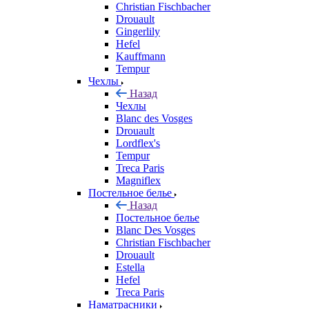
Christian Fischbacher
Drouault
Gingerlily
Hefel
Kauffmann
Tempur
Чехлы
Назад
Чехлы
Blanc des Vosges
Drouault
Lordflex's
Tempur
Treca Paris
Magniflex
Постельное белье
Назад
Постельное белье
Blanc Des Vosges
Christian Fischbacher
Drouault
Estella
Hefel
Treca Paris
Наматрасники