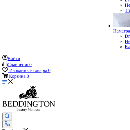
He
Tr
Наматр
Dr
He
Ka
Войти
Сравнение
0
Избранные товары
0
Корзина
0