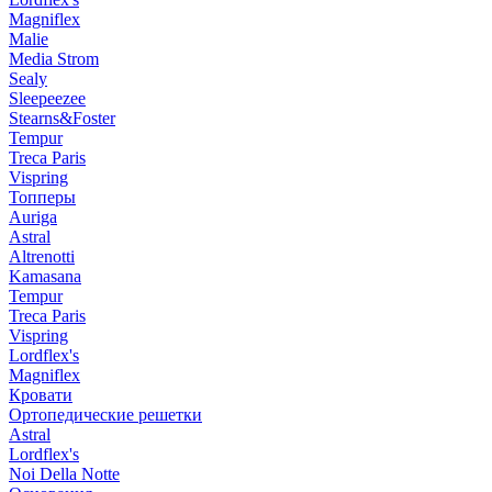
Magniflex
Malie
Media Strom
Sealy
Sleepeezee
Stearns&Foster
Tempur
Treca Paris
Vispring
Топперы
Auriga
Astral
Altrenotti
Kamasana
Tempur
Treca Paris
Vispring
Lordflex's
Magniflex
Кровати
Ортопедические решетки
Astral
Lordflex's
Noi Della Notte