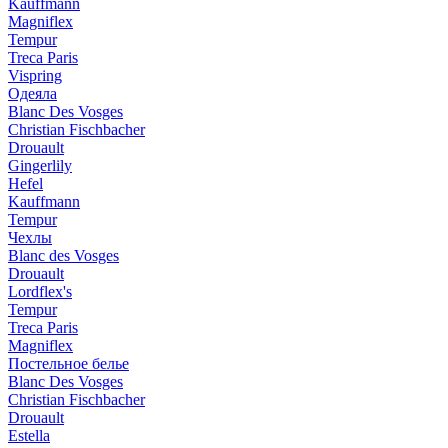
Kauffmann
Magniflex
Tempur
Treca Paris
Vispring
Одеяла
Blanc Des Vosges
Christian Fischbacher
Drouault
Gingerlily
Hefel
Kauffmann
Tempur
Чехлы
Blanc des Vosges
Drouault
Lordflex's
Tempur
Treca Paris
Magniflex
Постельное белье
Blanc Des Vosges
Christian Fischbacher
Drouault
Estella