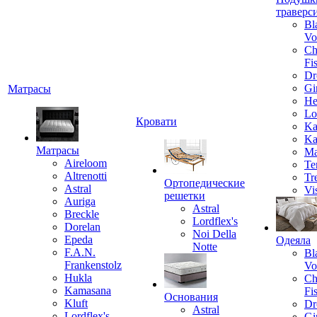
траверс
Bl
Vo
Ch
Fi
Dr
Gi
Матрасы
He
Lo
Кровати
Ka
Ka
Матрасы
Ma
Aireloom
Te
Altrenotti
Tr
Ортопедические
Astral
Vi
решетки
Auriga
Astral
Breckle
Lordflex's
Dorelan
Noi Della
Epeda
Одеяла
Notte
F.A.N.
Bl
Frankenstolz
Vo
Hukla
Ch
Kamasana
Fi
Основания
Kluft
Dr
Astral
Lordflex's
Gi