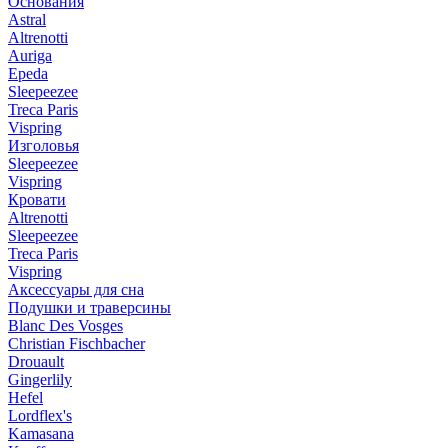
Основания
Astral
Altrenotti
Auriga
Epeda
Sleepeezee
Treca Paris
Vispring
Изголовья
Sleepeezee
Vispring
Кровати
Altrenotti
Sleepeezee
Treca Paris
Vispring
Аксессуары для сна
Подушки и траверсины
Blanc Des Vosges
Christian Fischbacher
Drouault
Gingerlily
Hefel
Lordflex's
Kamasana