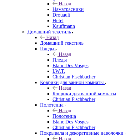
Назад
Наматрасники
Drouault
Hefel
Kauffmann
Домашний текстиль
Назад
Домашний текстиль
Пледы
Назад
Пледы
Blanc Des Vosges
I.W.T.
Christian Fischbacher
Коврики для ванной комнаты
Назад
Коврики для ванной комнаты
Christian Fischbacher
Полотенца
Назад
Полотенца
Blanc Des Vosges
Christian Fischbacher
Покрывала и декоративные наволочки
Назад