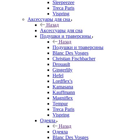
Sleepeezee
Treca Paris
Vispring
Аксессуары для сна
Назад
Аксессуары для сна
Подушки и траверсины
Назад
Подушки и траверсины
Blanc Des Vosges
Christian Fischbacher
Drouault
Gingerlily
Hefel
Lordflex's
Kamasana
Kauffmann
Magniflex
Tempur
Treca Paris
Vispring
Одеяла
Назад
Одеяла
Blanc Des Vosges