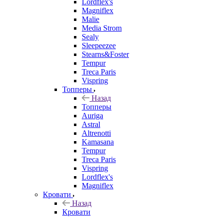
Lordflex's
Magniflex
Malie
Media Strom
Sealy
Sleepeezee
Stearns&Foster
Tempur
Treca Paris
Vispring
Топперы
Назад
Топперы
Auriga
Astral
Altrenotti
Kamasana
Tempur
Treca Paris
Vispring
Lordflex's
Magniflex
Кровати
Назад
Кровати