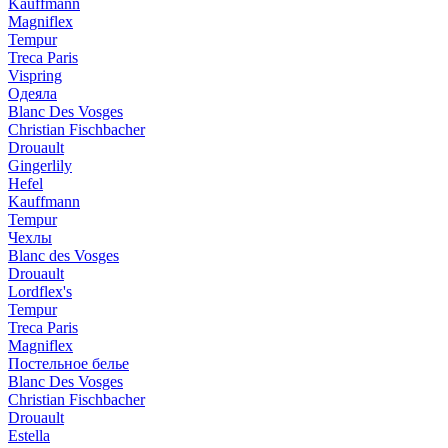
Kauffmann
Magniflex
Tempur
Treca Paris
Vispring
Одеяла
Blanc Des Vosges
Christian Fischbacher
Drouault
Gingerlily
Hefel
Kauffmann
Tempur
Чехлы
Blanc des Vosges
Drouault
Lordflex's
Tempur
Treca Paris
Magniflex
Постельное белье
Blanc Des Vosges
Christian Fischbacher
Drouault
Estella