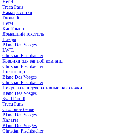
Hefel
Treca Paris
Наматрасники
Drouault
Hefel
Kauffmann
Домашний текстиль
Пледы
Blanc Des Vosges
I.W.T.
Christian Fischbacher
Коврики для ванной комнаты
Christian Fischbacher
Полотенца
Blanc Des Vosges
Christian Fischbacher
Покрывала и декоративные наволочки
Blanc Des Vosges
Svad Dondi
Treca Paris
Столовое белье
Blanc Des Vosges
Халаты
Blanc Des Vosges
Christian Fischbacher