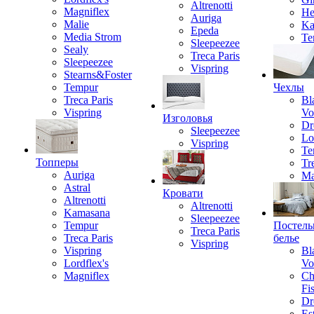
Altrenotti
Magniflex
He
Auriga
Malie
Ka
Epeda
Media Strom
Te
Sleepeezee
Sealy
Treca Paris
Sleepeezee
Vispring
Stearns&Foster
Tempur
Чехлы
Treca Paris
Bl
Vispring
Vo
Изголовья
Dr
Sleepeezee
Lo
Vispring
Te
Топперы
Tr
Auriga
Ma
Astral
Кровати
Altrenotti
Altrenotti
Kamasana
Sleepeezee
Tempur
Постель
Treca Paris
Treca Paris
белье
Vispring
Vispring
Bl
Lordflex's
Vo
Magniflex
Ch
Fi
Dr
Est