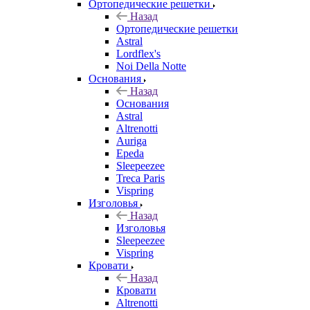
Ортопедические решетки
Назад
Ортопедические решетки
Astral
Lordflex's
Noi Della Notte
Основания
Назад
Основания
Astral
Altrenotti
Auriga
Epeda
Sleepeezee
Treca Paris
Vispring
Изголовья
Назад
Изголовья
Sleepeezee
Vispring
Кровати
Назад
Кровати
Altrenotti