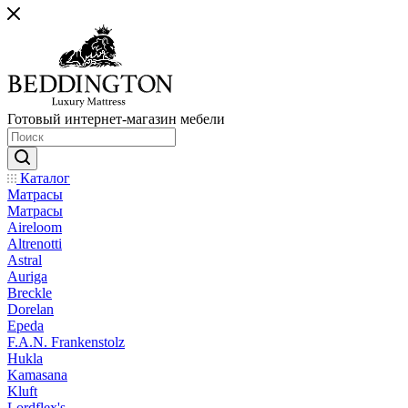
Готовый интернет-магазин мебели
Каталог
Матрасы
Матрасы
Aireloom
Altrenotti
Astral
Auriga
Breckle
Dorelan
Epeda
F.A.N. Frankenstolz
Hukla
Kamasana
Kluft
Lordflex's