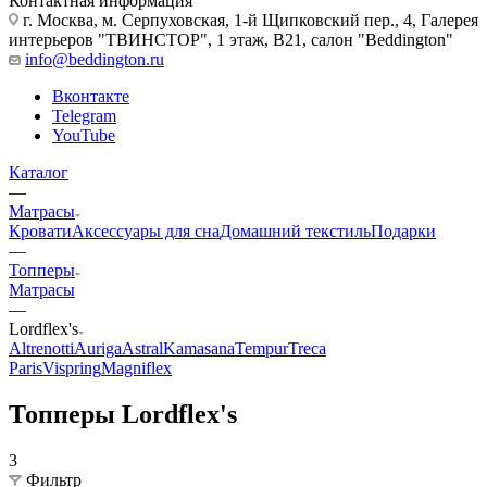
Контактная информация
г. Москва, м. Серпуховская, 1-й Щипковский пер., 4, Галерея
интерьеров "ТВИНСТОР", 1 этаж, B21, салон "Beddington"
info@beddington.ru
Вконтакте
Telegram
YouTube
Каталог
—
Матрасы
Кровати
Аксессуары для сна
Домашний текстиль
Подарки
—
Топперы
Матрасы
—
Lordflex's
Altrenotti
Auriga
Astral
Kamasana
Tempur
Treca
Paris
Vispring
Magniflex
Топперы Lordflex's
3
Фильтр