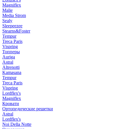
Magniflex
Malie
Media Strom
Sealy
Sleepeezee
Stearns&Foster
Tempur
Treca Paris
Vispring
Топперы
Auriga
Astral
Altrenotti
Kamasana
Tempur
Treca Paris
Vispring
Lordflex's
Magniflex
Кровати
Ортопедические решетки
Astral
Lordflex's
Noi Della Notte