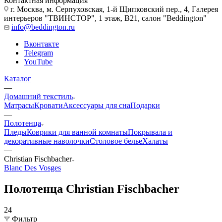
Контактная информация
г. Москва, м. Серпуховская, 1-й Щипковский пер., 4, Галерея
интерьеров "ТВИНСТОР", 1 этаж, B21, салон "Beddington"
info@beddington.ru
Вконтакте
Telegram
YouTube
Каталог
—
Домашний текстиль
Матрасы
Кровати
Аксессуары для сна
Подарки
—
Полотенца
Пледы
Коврики для ванной комнаты
Покрывала и
декоративные наволочки
Столовое белье
Халаты
—
Christian Fischbacher
Blanc Des Vosges
Полотенца Christian Fischbacher
24
Фильтр