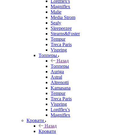
Lordflex's
Magniflex
Malie
Media Strom
Sealy
Sleepeezee
Stearns&Foster
Tempur
Treca Paris
Vispring
Топперы
Назад
Топперы
Auriga
Astral
Altrenotti
Kamasana
Tempur
Treca Paris
Vispring
Lordflex's
Magniflex
Кровати
Назад
Кровати