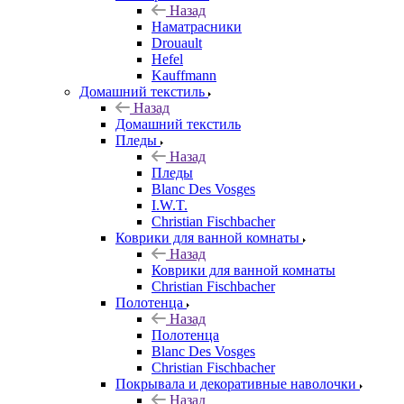
Назад
Наматрасники
Drouault
Hefel
Kauffmann
Домашний текстиль
Назад
Домашний текстиль
Пледы
Назад
Пледы
Blanc Des Vosges
I.W.T.
Christian Fischbacher
Коврики для ванной комнаты
Назад
Коврики для ванной комнаты
Christian Fischbacher
Полотенца
Назад
Полотенца
Blanc Des Vosges
Christian Fischbacher
Покрывала и декоративные наволочки
Назад