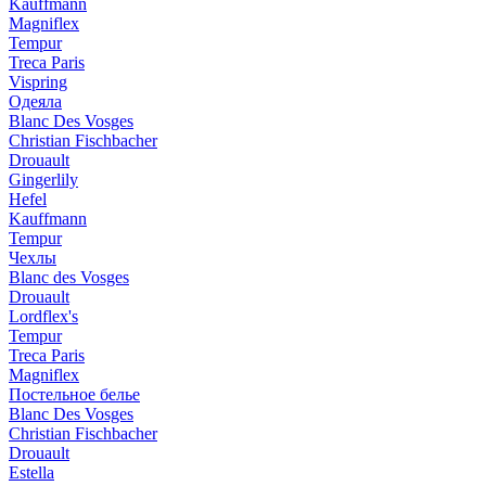
Kauffmann
Magniflex
Tempur
Treca Paris
Vispring
Одеяла
Blanc Des Vosges
Christian Fischbacher
Drouault
Gingerlily
Hefel
Kauffmann
Tempur
Чехлы
Blanc des Vosges
Drouault
Lordflex's
Tempur
Treca Paris
Magniflex
Постельное белье
Blanc Des Vosges
Christian Fischbacher
Drouault
Estella