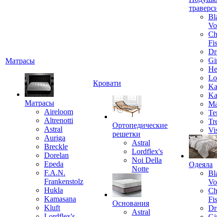
траверс
Bl
Vo
Ch
Fi
Dr
Gi
Матрасы
He
Lo
Кровати
Ka
Ka
Матрасы
Ma
Aireloom
Te
Altrenotti
Tr
Ортопедические
Astral
Vi
решетки
Auriga
Astral
Breckle
Lordflex's
Dorelan
Noi Della
Epeda
Одеяла
Notte
F.A.N.
Bl
Frankenstolz
Vo
Hukla
Ch
Kamasana
Fi
Основания
Kluft
Dr
Astral
Lordflex's
Gi