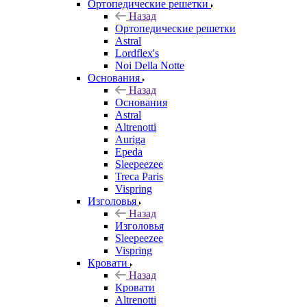
Ортопедические решетки
Назад
Ортопедические решетки
Astral
Lordflex's
Noi Della Notte
Основания
Назад
Основания
Astral
Altrenotti
Auriga
Epeda
Sleepeezee
Treca Paris
Vispring
Изголовья
Назад
Изголовья
Sleepeezee
Vispring
Кровати
Назад
Кровати
Altrenotti