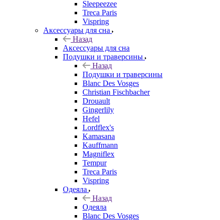
Sleepeezee
Treca Paris
Vispring
Аксессуары для сна
Назад
Аксессуары для сна
Подушки и траверсины
Назад
Подушки и траверсины
Blanc Des Vosges
Christian Fischbacher
Drouault
Gingerlily
Hefel
Lordflex's
Kamasana
Kauffmann
Magniflex
Tempur
Treca Paris
Vispring
Одеяла
Назад
Одеяла
Blanc Des Vosges