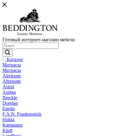
Готовый интернет-магазин мебели
Каталог
Матрасы
Матрасы
Aireloom
Altrenotti
Astral
Auriga
Breckle
Dorelan
Epeda
F.A.N. Frankenstolz
Hukla
Kamasana
Kluft
Lordflex's