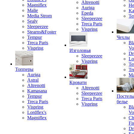
Altrenotti
Magniflex
He
Auriga
Malie
Ka
Epeda
Media Strom
Te
Sleepeezee
Sealy
Treca Paris
Sleepeezee
Vispring
Stearns&Foster
Tempur
Чехлы
Treca Paris
Bl
Vispring
Vo
Изголовья
Dr
Sleepeezee
Lo
Vispring
Te
Топперы
Tr
Auriga
Ma
Astral
Кровати
Altrenotti
Altrenotti
Kamasana
Sleepeezee
Tempur
Постель
Treca Paris
Treca Paris
белье
Vispring
Vispring
Bl
Lordflex's
Vo
Magniflex
Ch
Fi
Dr
Est