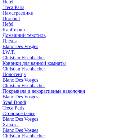
Hefel
Treca Paris
Наматрасники
Drouault
Hefel
Kauffmann
Домашний текстиль
Пледы
Blanc Des Vosges
I.W.T.
Christian Fischbacher
Коврики для ванной комнаты
Christian Fischbacher
Полотенца
Blanc Des Vosges
Christian Fischbacher
Покрывала и декоративные наволочки
Blanc Des Vosges
Svad Dondi
Treca Paris
Столовое белье
Blanc Des Vosges
Халаты
Blanc Des Vosges
Christian Fischbacher