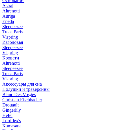
Основания
Astral
Altrenotti
Auriga
Epeda
Sleepeezee
Treca Paris
Vispring
Изголовья
Sleepeezee
Vispring
Кровати
Altrenotti
Sleepeezee
Treca Paris
Vispring
Аксессуары для сна
Подушки и траверсины
Blanc Des Vosges
Christian Fischbacher
Drouault
Gingerlily
Hefel
Lordflex's
Kamasana