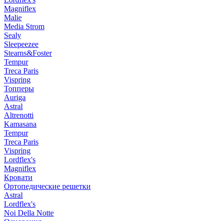
Magniflex
Malie
Media Strom
Sealy
Sleepeezee
Stearns&Foster
Tempur
Treca Paris
Vispring
Топперы
Auriga
Astral
Altrenotti
Kamasana
Tempur
Treca Paris
Vispring
Lordflex's
Magniflex
Кровати
Ортопедические решетки
Astral
Lordflex's
Noi Della Notte