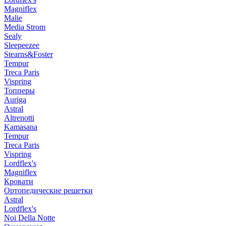
Magniflex
Malie
Media Strom
Sealy
Sleepeezee
Stearns&Foster
Tempur
Treca Paris
Vispring
Топперы
Auriga
Astral
Altrenotti
Kamasana
Tempur
Treca Paris
Vispring
Lordflex's
Magniflex
Кровати
Ортопедические решетки
Astral
Lordflex's
Noi Della Notte