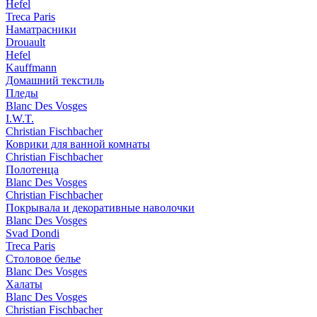
Hefel
Treca Paris
Наматрасники
Drouault
Hefel
Kauffmann
Домашний текстиль
Пледы
Blanc Des Vosges
I.W.T.
Christian Fischbacher
Коврики для ванной комнаты
Christian Fischbacher
Полотенца
Blanc Des Vosges
Christian Fischbacher
Покрывала и декоративные наволочки
Blanc Des Vosges
Svad Dondi
Treca Paris
Столовое белье
Blanc Des Vosges
Халаты
Blanc Des Vosges
Christian Fischbacher