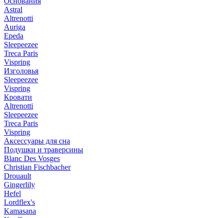
Основания
Astral
Altrenotti
Auriga
Epeda
Sleepeezee
Treca Paris
Vispring
Изголовья
Sleepeezee
Vispring
Кровати
Altrenotti
Sleepeezee
Treca Paris
Vispring
Аксессуары для сна
Подушки и траверсины
Blanc Des Vosges
Christian Fischbacher
Drouault
Gingerlily
Hefel
Lordflex's
Kamasana