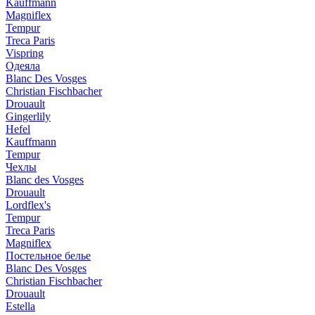
Kauffmann
Magniflex
Tempur
Treca Paris
Vispring
Одеяла
Blanc Des Vosges
Christian Fischbacher
Drouault
Gingerlily
Hefel
Kauffmann
Tempur
Чехлы
Blanc des Vosges
Drouault
Lordflex's
Tempur
Treca Paris
Magniflex
Постельное белье
Blanc Des Vosges
Christian Fischbacher
Drouault
Estella