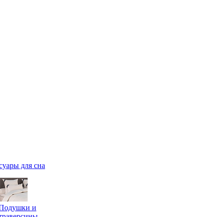
суары для сна
Подушки и
траверсины