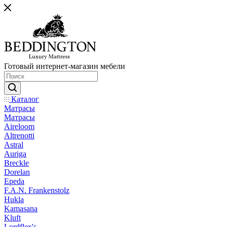
Готовый интернет-магазин мебели
Каталог
Матрасы
Матрасы
Aireloom
Altrenotti
Astral
Auriga
Breckle
Dorelan
Epeda
F.A.N. Frankenstolz
Hukla
Kamasana
Kluft
Lordflex's