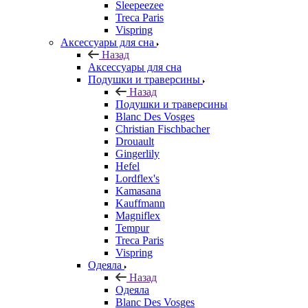
Sleepeezee
Treca Paris
Vispring
Аксессуары для сна
Назад
Аксессуары для сна
Подушки и траверсины
Назад
Подушки и траверсины
Blanc Des Vosges
Christian Fischbacher
Drouault
Gingerlily
Hefel
Lordflex's
Kamasana
Kauffmann
Magniflex
Tempur
Treca Paris
Vispring
Одеяла
Назад
Одеяла
Blanc Des Vosges