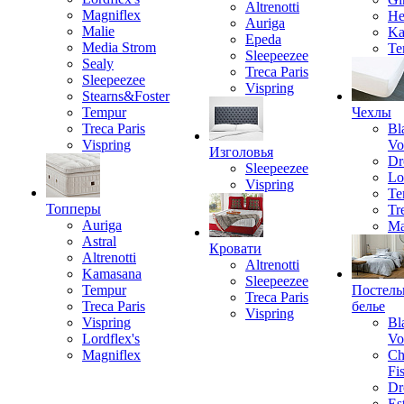
Altrenotti
Magniflex
He
Auriga
Malie
Ka
Epeda
Media Strom
Te
Sleepeezee
Sealy
Treca Paris
Sleepeezee
Vispring
Stearns&Foster
Tempur
Чехлы
Treca Paris
Bl
Vispring
Vo
Изголовья
Dr
Sleepeezee
Lo
Vispring
Te
Топперы
Tr
Auriga
Ma
Astral
Кровати
Altrenotti
Altrenotti
Kamasana
Sleepeezee
Tempur
Постель
Treca Paris
Treca Paris
белье
Vispring
Vispring
Bl
Lordflex's
Vo
Magniflex
Ch
Fi
Dr
Est