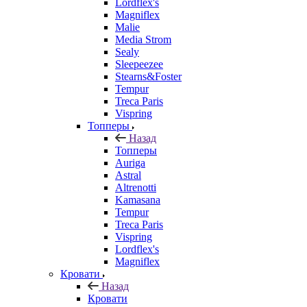
Lordflex's
Magniflex
Malie
Media Strom
Sealy
Sleepeezee
Stearns&Foster
Tempur
Treca Paris
Vispring
Топперы
Назад
Топперы
Auriga
Astral
Altrenotti
Kamasana
Tempur
Treca Paris
Vispring
Lordflex's
Magniflex
Кровати
Назад
Кровати