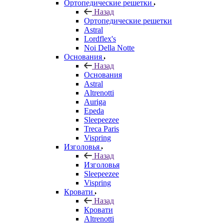
Ортопедические решетки
Назад
Ортопедические решетки
Astral
Lordflex's
Noi Della Notte
Основания
Назад
Основания
Astral
Altrenotti
Auriga
Epeda
Sleepeezee
Treca Paris
Vispring
Изголовья
Назад
Изголовья
Sleepeezee
Vispring
Кровати
Назад
Кровати
Altrenotti