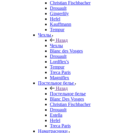
Christian Fischbacher
Drouault
Gingerlily
Hefel
Kauffmann
Tempur
Чехлы
Назад
Чехлы
Blanc des Vosges
Drouault
Lordflex's
Tempur
Treca Paris
Magniflex
Постельное белье
Назад
Постельное белье
Blanc Des Vosges
Christian Fischbacher
Drouault
Estella
Hefel
Treca Paris
Наматрасники