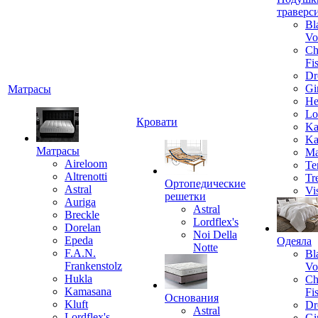
траверс
Bl
Vo
Ch
Fi
Dr
Gi
Матрасы
He
Lo
Кровати
Ka
Ka
Матрасы
Ma
Aireloom
Te
Altrenotti
Tr
Ортопедические
Astral
Vi
решетки
Auriga
Astral
Breckle
Lordflex's
Dorelan
Noi Della
Epeda
Одеяла
Notte
F.A.N.
Bl
Frankenstolz
Vo
Hukla
Ch
Kamasana
Fi
Основания
Kluft
Dr
Astral
Lordflex's
Gi