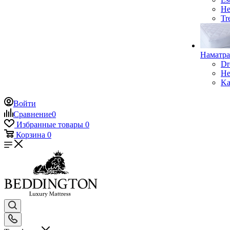
He
Tr
Наматр
Dr
He
Ka
Войти
Сравнение
0
Избранные товары
0
Корзина
0