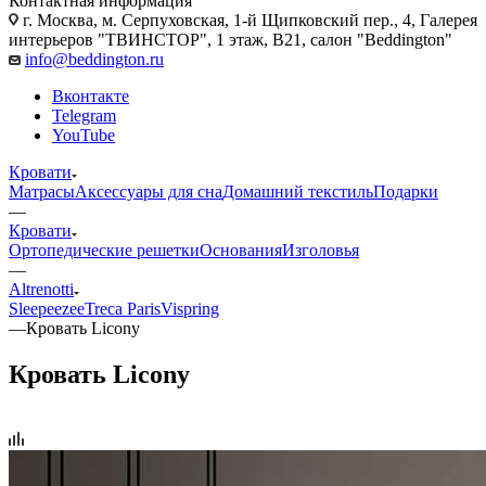
Контактная информация
г. Москва, м. Серпуховская, 1-й Щипковский пер., 4, Галерея
интерьеров "ТВИНСТОР", 1 этаж, B21, салон "Beddington"
info@beddington.ru
Вконтакте
Telegram
YouTube
Кровати
Матрасы
Аксессуары для сна
Домашний текстиль
Подарки
—
Кровати
Ортопедические решетки
Основания
Изголовья
—
Altrenotti
Sleepeezee
Treca Paris
Vispring
—
Кровать Licony
Кровать Licony