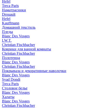
Hefel
Treca Paris
Наматрасники
Drouault
Hefel
Kauffmann
Домашний текстиль
Пледы
Blanc Des Vosges
I.W.T.
Christian Fischbacher
Коврики для ванной комнаты
Christian Fischbacher
Полотенца
Blanc Des Vosges
Christian Fischbacher
Покрывала и декоративные наволочки
Blanc Des Vosges
Svad Dondi
Treca Paris
Столовое белье
Blanc Des Vosges
Халаты
Blanc Des Vosges
Christian Fischbacher