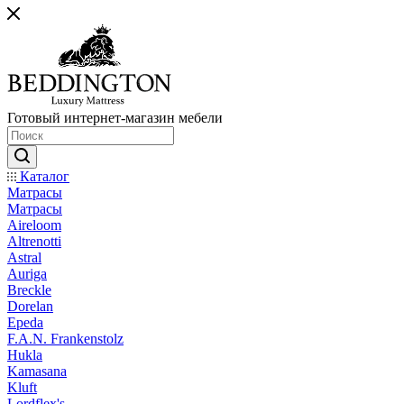
Готовый интернет-магазин мебели
Каталог
Матрасы
Матрасы
Aireloom
Altrenotti
Astral
Auriga
Breckle
Dorelan
Epeda
F.A.N. Frankenstolz
Hukla
Kamasana
Kluft
Lordflex's