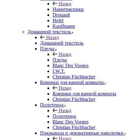
Назад
Наматрасники
Drouault
Hefel
Kauffmann
Домашний текстиль
Назад
Домашний текстиль
Пледы
Назад
Пледы
Blanc Des Vosges
I.W.T.
Christian Fischbacher
Коврики для ванной комнаты
Назад
Коврики для ванной комнаты
Christian Fischbacher
Полотенца
Назад
Полотенца
Blanc Des Vosges
Christian Fischbacher
Покрывала и декоративные наволочки
Назад