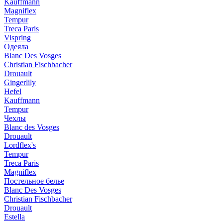
Kauffmann
Magniflex
Tempur
Treca Paris
Vispring
Одеяла
Blanc Des Vosges
Christian Fischbacher
Drouault
Gingerlily
Hefel
Kauffmann
Tempur
Чехлы
Blanc des Vosges
Drouault
Lordflex's
Tempur
Treca Paris
Magniflex
Постельное белье
Blanc Des Vosges
Christian Fischbacher
Drouault
Estella