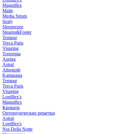
Magniflex
Malie
Media Strom
Sealy
Sleepeezee
Stearns&Foster
Tempur
Treca Paris
Vispring
Топперы
Auriga
Astral
Altrenotti
Kamasana
Tempur
Treca Paris
Vispring
Lordflex's
Magniflex
Кровати
Ортопедические решетки
Astral
Lordflex's
Noi Della Notte