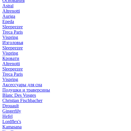
Основания
Astral
Altrenotti
Auriga
Epeda
Sleepeezee
Treca Paris
Vispring
Изголовья
Sleepeezee
Vispring
Кровати
Altrenotti
Sleepeezee
Treca Paris
Vispring
Аксессуары для сна
Подушки и траверсины
Blanc Des Vosges
Christian Fischbacher
Drouault
Gingerlily
Hefel
Lordflex's
Kamasana