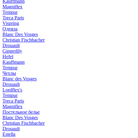
Kauffmann
Magniflex
Tempur
Treca Paris
Vispring
Одеяла
Blanc Des Vosges
Christian Fischbacher
Drouault
Gingerlily
Hefel
Kauffmann
Tempur
Чехлы
Blanc des Vosges
Drouault
Lordflex's
Tempur
Treca Paris
Magniflex
Постельное белье
Blanc Des Vosges
Christian Fischbacher
Drouault
Estella