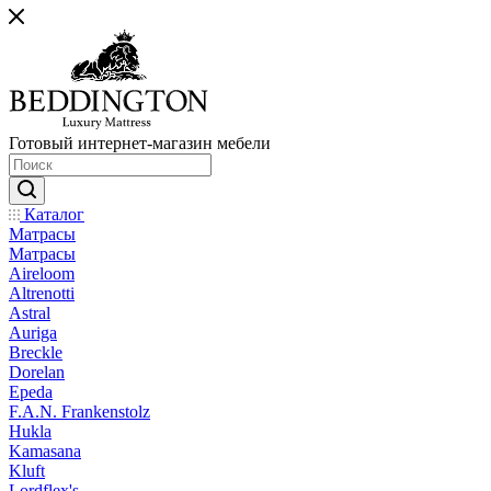
Готовый интернет-магазин мебели
Каталог
Матрасы
Матрасы
Aireloom
Altrenotti
Astral
Auriga
Breckle
Dorelan
Epeda
F.A.N. Frankenstolz
Hukla
Kamasana
Kluft
Lordflex's