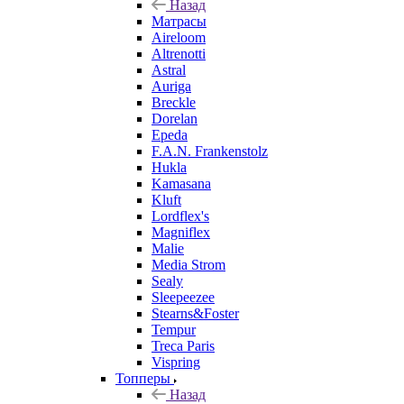
Назад
Матрасы
Aireloom
Altrenotti
Astral
Auriga
Breckle
Dorelan
Epeda
F.A.N. Frankenstolz
Hukla
Kamasana
Kluft
Lordflex's
Magniflex
Malie
Media Strom
Sealy
Sleepeezee
Stearns&Foster
Tempur
Treca Paris
Vispring
Топперы
Назад