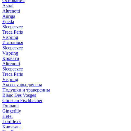
Основания
Astral
Altrenotti
Auriga
Epeda
Sleepeezee
Treca Paris
Vispring
Изголовья
Sleepeezee
Vispring
Кровати
Altrenotti
Sleepeezee
Treca Paris
Vispring
Аксессуары для сна
Подушки и траверсины
Blanc Des Vosges
Christian Fischbacher
Drouault
Gingerlily
Hefel
Lordflex's
Kamasana