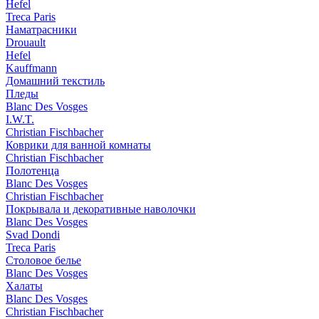
Hefel
Treca Paris
Наматрасники
Drouault
Hefel
Kauffmann
Домашний текстиль
Пледы
Blanc Des Vosges
I.W.T.
Christian Fischbacher
Коврики для ванной комнаты
Christian Fischbacher
Полотенца
Blanc Des Vosges
Christian Fischbacher
Покрывала и декоративные наволочки
Blanc Des Vosges
Svad Dondi
Treca Paris
Столовое белье
Blanc Des Vosges
Халаты
Blanc Des Vosges
Christian Fischbacher