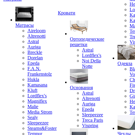
He
Lo
Кровати
Ka
Ka
Матрасы
Ma
Aireloom
Te
Altrenotti
Tr
Ортопедические
Astral
Vi
решетки
Auriga
Astral
Breckle
Lordflex's
Dorelan
Noi Della
Epeda
Одеяла
Notte
F.A.N.
Bl
Frankenstolz
Vo
Hukla
Ch
Kamasana
Fi
Основания
Kluft
Dr
Astral
Lordflex's
Gi
Altrenotti
Magniflex
He
Auriga
Malie
Ka
Epeda
Media Strom
Te
Sleepeezee
Sealy
Treca Paris
Sleepeezee
Vispring
Stearns&Foster
Tempur
Чехлы