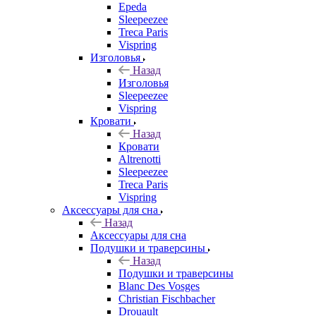
Epeda
Sleepeezee
Treca Paris
Vispring
Изголовья
Назад
Изголовья
Sleepeezee
Vispring
Кровати
Назад
Кровати
Altrenotti
Sleepeezee
Treca Paris
Vispring
Аксессуары для сна
Назад
Аксессуары для сна
Подушки и траверсины
Назад
Подушки и траверсины
Blanc Des Vosges
Christian Fischbacher
Drouault