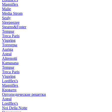
Magniflex
Malie
Media Strom
Sealy
Sleepeezee
Stearns&Foster
Tempur
Treca Paris
Vispring
Топперы
Auriga
Astral
Altrenotti
Kamasana
Tempur
Treca Paris
Vispring
Lordflex's
Magniflex
Кровати
Ортопедические решетки
Astral
Lordflex's
Noi Della Notte