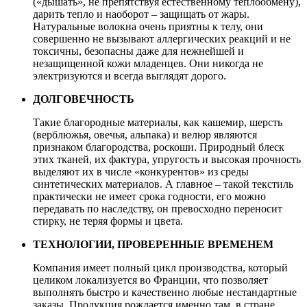
(«дышать», не препятствуя естественному теплообмену),
дарить тепло и наоборот – защищать от жары.
Натуральные волокна очень приятны к телу, они
совершенно не вызывают аллергических реакций и не
токсичны, безопасны даже для нежнейшей и
незащищенной кожи младенцев. Они никогда не
электризуются и всегда выглядят дорого.
ДОЛГОВЕЧНОСТЬ
Такие благородные материалы, как кашемир, шерсть
(верблюжья, овечья, альпака) и велюр являются
признаком благородства, роскоши. Природный блеск
этих тканей, их фактура, упругость и высокая прочность
выделяют их в числе «конкурентов» из среды
синтетических материалов. А главное – такой текстиль
практически не имеет срока годности, его можно
передавать по наследству, он превосходно переносит
стирку, не теряя формы и цвета.
ТЕХНОЛОГИИ, ПРОВЕРЕННЫЕ ВРЕМЕНЕМ
Компания имеет полный цикл производства, который
целиком локализуется во Франции, что позволяет
выполнять быстро и качественно любые нестандартные
заказы. Продукция рождается именно там, в стране,