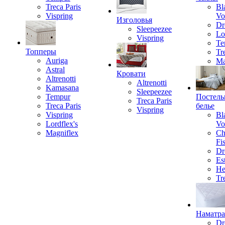
Treca Paris
Bl
Vispring
Vo
Изголовья
Dr
Sleepeezee
Lo
Vispring
Te
Топперы
Tr
Auriga
Ma
Astral
Кровати
Altrenotti
Altrenotti
Kamasana
Sleepeezee
Tempur
Постель
Treca Paris
Treca Paris
белье
Vispring
Vispring
Bl
Lordflex's
Vo
Magniflex
Ch
Fi
Dr
Est
He
Tr
Наматр
Dr