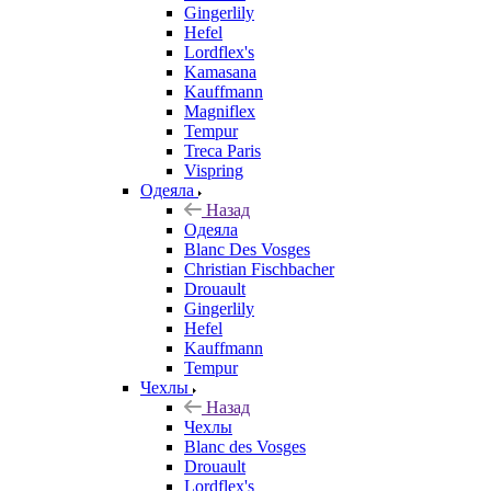
Gingerlily
Hefel
Lordflex's
Kamasana
Kauffmann
Magniflex
Tempur
Treca Paris
Vispring
Одеяла
Назад
Одеяла
Blanc Des Vosges
Christian Fischbacher
Drouault
Gingerlily
Hefel
Kauffmann
Tempur
Чехлы
Назад
Чехлы
Blanc des Vosges
Drouault
Lordflex's