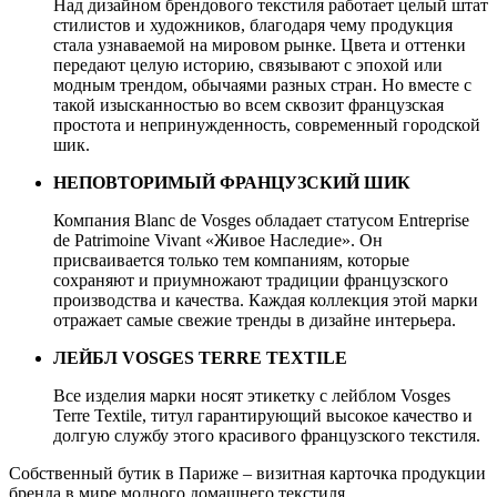
Над дизайном брендового текстиля работает целый штат
стилистов и художников, благодаря чему продукция
стала узнаваемой на мировом рынке. Цвета и оттенки
передают целую историю, связывают с эпохой или
модным трендом, обычаями разных стран. Но вместе с
такой изысканностью во всем сквозит французская
простота и непринужденность, современный городской
шик.
НЕПОВТОРИМЫЙ ФРАНЦУЗСКИЙ ШИК
Компания Blanc de Vosges обладает статусом Entreprise
de Patrimoine Vivant «Живое Наследие». Он
присваивается только тем компаниям, которые
сохраняют и приумножают традиции французского
производства и качества. Каждая коллекция этой марки
отражает самые свежие тренды в дизайне интерьера.
ЛЕЙБЛ VOSGES TERRE TEXTILE
Все изделия марки носят этикетку с лейблом Vosges
Terre Textile, титул гарантирующий высокое качество и
долгую службу этого красивого французского текстиля.
Собственный бутик в Париже – визитная карточка продукции
бренда в мире модного домашнего текстиля.