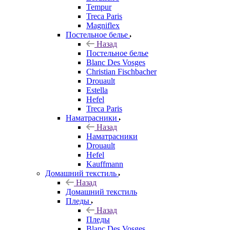
Tempur
Treca Paris
Magniflex
Постельное белье
Назад
Постельное белье
Blanc Des Vosges
Christian Fischbacher
Drouault
Estella
Hefel
Treca Paris
Наматрасники
Назад
Наматрасники
Drouault
Hefel
Kauffmann
Домашний текстиль
Назад
Домашний текстиль
Пледы
Назад
Пледы
Blanc Des Vosges