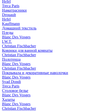
Hefel
Treca Paris
Наматрасники
Drouault
Hefel
Kauffmann
Домашний текстиль
Пледы
Blanc Des Vosges
I.W.T.
Christian Fischbacher
Коврики для ванной комнаты
Christian Fischbacher
Полотенца
Blanc Des Vosges
Christian Fischbacher
Покрывала и декоративные наволочки
Blanc Des Vosges
Svad Dondi
Treca Paris
Столовое белье
Blanc Des Vosges
Халаты
Blanc Des Vosges
Christian Fischbacher