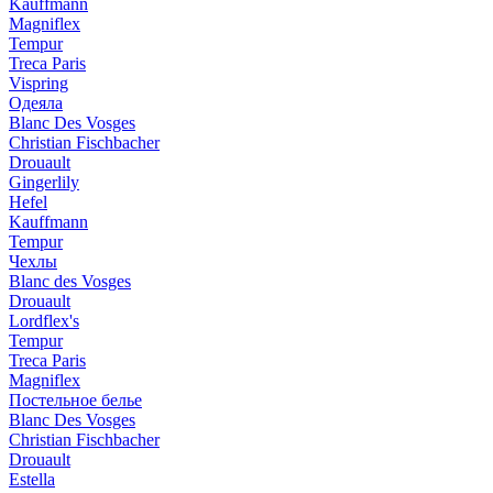
Kauffmann
Magniflex
Tempur
Treca Paris
Vispring
Одеяла
Blanc Des Vosges
Christian Fischbacher
Drouault
Gingerlily
Hefel
Kauffmann
Tempur
Чехлы
Blanc des Vosges
Drouault
Lordflex's
Tempur
Treca Paris
Magniflex
Постельное белье
Blanc Des Vosges
Christian Fischbacher
Drouault
Estella