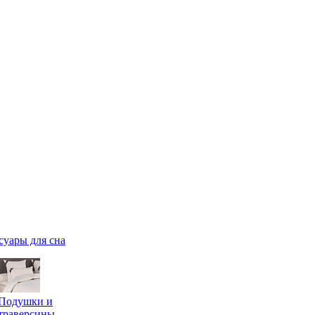
суары для сна
Подушки и
траверсины