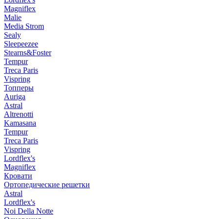
Magniflex
Malie
Media Strom
Sealy
Sleepeezee
Stearns&Foster
Tempur
Treca Paris
Vispring
Топперы
Auriga
Astral
Altrenotti
Kamasana
Tempur
Treca Paris
Vispring
Lordflex's
Magniflex
Кровати
Ортопедические решетки
Astral
Lordflex's
Noi Della Notte