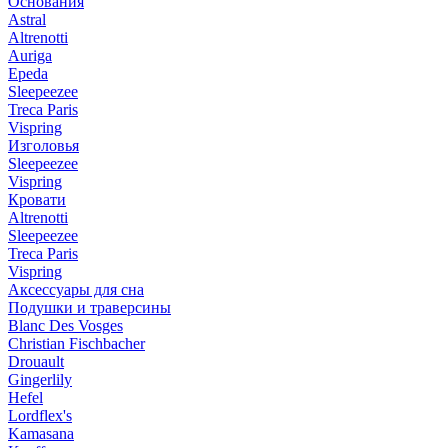
Основания
Astral
Altrenotti
Auriga
Epeda
Sleepeezee
Treca Paris
Vispring
Изголовья
Sleepeezee
Vispring
Кровати
Altrenotti
Sleepeezee
Treca Paris
Vispring
Аксессуары для сна
Подушки и траверсины
Blanc Des Vosges
Christian Fischbacher
Drouault
Gingerlily
Hefel
Lordflex's
Kamasana