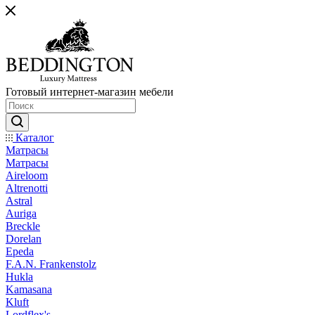
Готовый интернет-магазин мебели
Каталог
Матрасы
Матрасы
Aireloom
Altrenotti
Astral
Auriga
Breckle
Dorelan
Epeda
F.A.N. Frankenstolz
Hukla
Kamasana
Kluft
Lordflex's