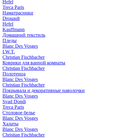
Hefel
Treca Paris
Наматрасники
Drouault
Hefel
Kauffmann
Домашний текстиль
Пледы
Blanc Des Vosges
I.W.T.
Christian Fischbacher
Коврики для ванной комнаты
Christian Fischbacher
Полотенца
Blanc Des Vosges
Christian Fischbacher
Покрывала и декоративные наволочки
Blanc Des Vosges
Svad Dondi
Treca Paris
Столовое белье
Blanc Des Vosges
Халаты
Blanc Des Vosges
Christian Fischbacher