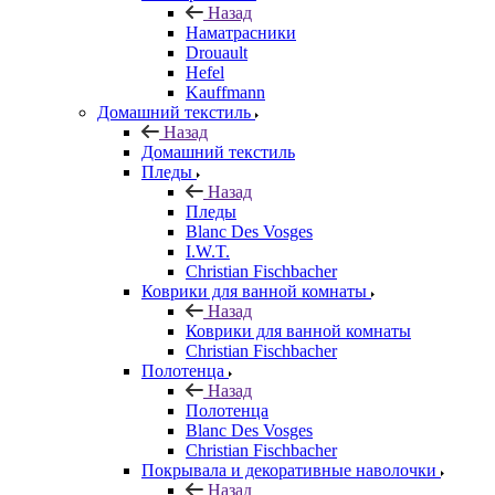
Назад
Наматрасники
Drouault
Hefel
Kauffmann
Домашний текстиль
Назад
Домашний текстиль
Пледы
Назад
Пледы
Blanc Des Vosges
I.W.T.
Christian Fischbacher
Коврики для ванной комнаты
Назад
Коврики для ванной комнаты
Christian Fischbacher
Полотенца
Назад
Полотенца
Blanc Des Vosges
Christian Fischbacher
Покрывала и декоративные наволочки
Назад