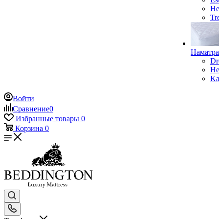
He
Tr
Наматр
Dr
He
Ka
Войти
Сравнение
0
Избранные товары
0
Корзина
0