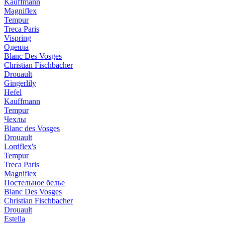
Kauffmann
Magniflex
Tempur
Treca Paris
Vispring
Одеяла
Blanc Des Vosges
Christian Fischbacher
Drouault
Gingerlily
Hefel
Kauffmann
Tempur
Чехлы
Blanc des Vosges
Drouault
Lordflex's
Tempur
Treca Paris
Magniflex
Постельное белье
Blanc Des Vosges
Christian Fischbacher
Drouault
Estella