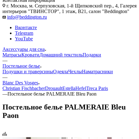
Контактная информация
г. Москва, м. Серпуховская, 1-й Щипковский пер., 4, Галерея
интерьеров "ТВИНСТОР", 1 этаж, B21, салон "Beddington"
info@beddington.ru
Вконтакте
Telegram
YouTube
Аксессуары для сна
Матрасы
Кровати
Домашний текстиль
Подарки
—
Постельное белье
Подушки и траверсины
Одеяла
Чехлы
Наматрасники
—
Blanc Des Vosges
Christian Fischbacher
Drouault
Estella
Hefel
Treca Paris
—
Постельное белье PALMERAIE Bleu Paon
Постельное белье PALMERAIE Bleu
Paon