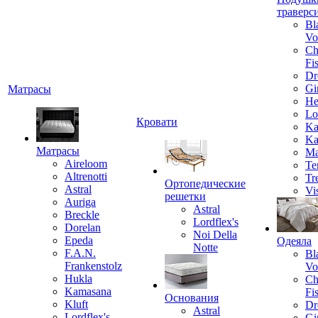
траверс
Bl
Vo
Ch
Fi
Dr
Gi
Матрасы
He
Lo
Кровати
Ka
Ka
Матрасы
Ma
Aireloom
Te
Altrenotti
Tr
Ортопедические
Astral
Vi
решетки
Auriga
Astral
Breckle
Lordflex's
Dorelan
Noi Della
Epeda
Одеяла
Notte
F.A.N.
Bl
Frankenstolz
Vo
Hukla
Ch
Kamasana
Fi
Основания
Kluft
Dr
Astral
Lordflex's
Gi