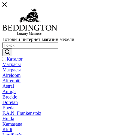
Готовый интернет-магазин мебели
Каталог
Матрасы
Матрасы
Aireloom
Altrenotti
Astral
Auriga
Breckle
Dorelan
Epeda
F.A.N. Frankenstolz
Hukla
Kamasana
Kluft
Lordflex's