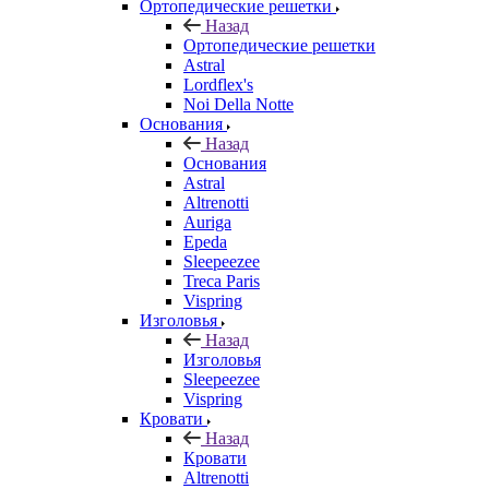
Ортопедические решетки
Назад
Ортопедические решетки
Astral
Lordflex's
Noi Della Notte
Основания
Назад
Основания
Astral
Altrenotti
Auriga
Epeda
Sleepeezee
Treca Paris
Vispring
Изголовья
Назад
Изголовья
Sleepeezee
Vispring
Кровати
Назад
Кровати
Altrenotti