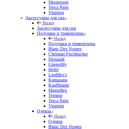
Sleepeezee
Treca Paris
Vispring
Аксессуары для сна
Назад
Аксессуары для сна
Подушки и траверсины
Назад
Подушки и траверсины
Blanc Des Vosges
Christian Fischbacher
Drouault
Gingerlily
Hefel
Lordflex's
Kamasana
Kauffmann
Magniflex
Tempur
Treca Paris
Vispring
Одеяла
Назад
Одеяла
Blanc Des Vosges