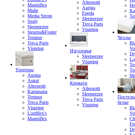
Altrenotti
Magniflex
He
Auriga
Malie
Ka
Epeda
Media Strom
Te
Sleepeezee
Sealy
Treca Paris
Sleepeezee
Vispring
Stearns&Foster
Tempur
Чехлы
Treca Paris
Bl
Vispring
Vo
Изголовья
Dr
Sleepeezee
Lo
Vispring
Te
Топперы
Tr
Auriga
Ma
Astral
Кровати
Altrenotti
Altrenotti
Kamasana
Sleepeezee
Tempur
Постель
Treca Paris
Treca Paris
белье
Vispring
Vispring
Bl
Lordflex's
Vo
Magniflex
Ch
Fi
Dr
Est