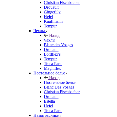
Christian Fischbacher
Drouault
Gingerlily
Hefel
Kauffmann
Tempur
Чехлы
Назад
Чехлы
Blanc des Vosges
Drouault
Lordflex's
Tempur
Treca Paris
Magniflex
Постельное белье
Назад
Постельное белье
Blanc Des Vosges
Christian Fischbacher
Drouault
Estella
Hefel
Treca Paris
Наматрасники