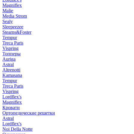
Magniflex
Malie
Media Strom
Sealy
Sleepeezee
Stearns&Foster
Tempur
Treca Paris
Vispring
Топперы
Auriga
Astral
Altrenotti
Kamasana
Tempur
Treca Paris
Vispring
Lordflex's
Magniflex
Кровати
Ортопедические решетки
Astral
Lordflex's
Noi Della Notte