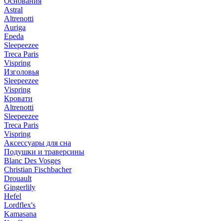
Основания
Astral
Altrenotti
Auriga
Epeda
Sleepeezee
Treca Paris
Vispring
Изголовья
Sleepeezee
Vispring
Кровати
Altrenotti
Sleepeezee
Treca Paris
Vispring
Аксессуары для сна
Подушки и траверсины
Blanc Des Vosges
Christian Fischbacher
Drouault
Gingerlily
Hefel
Lordflex's
Kamasana