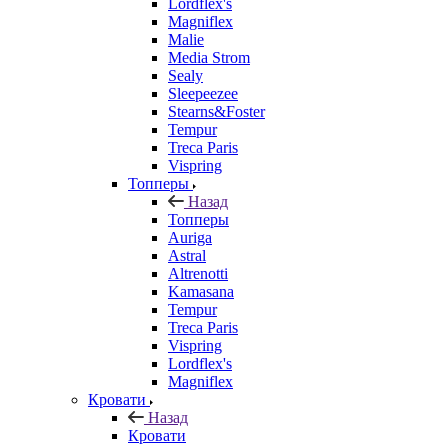
Lordflex's
Magniflex
Malie
Media Strom
Sealy
Sleepeezee
Stearns&Foster
Tempur
Treca Paris
Vispring
Топперы
Назад
Топперы
Auriga
Astral
Altrenotti
Kamasana
Tempur
Treca Paris
Vispring
Lordflex's
Magniflex
Кровати
Назад
Кровати